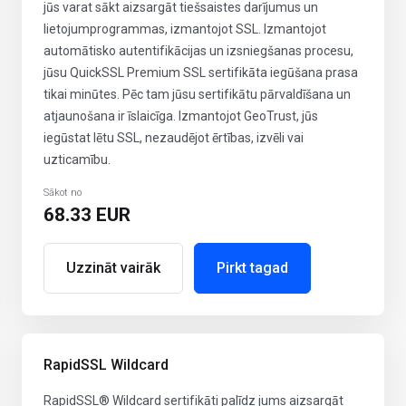
jūs varat sākt aizsargāt tiešsaistes darījumus un
lietojumprogrammas, izmantojot SSL. Izmantojot
automātisko autentifikācijas un izsniegšanas procesu,
jūsu QuickSSL Premium SSL sertifikāta iegūšana prasa
tikai minūtes. Pēc tam jūsu sertifikātu pārvaldīšana un
atjaunošana ir īslaicīga. Izmantojot GeoTrust, jūs
iegūstat lētu SSL, nezaudējot ērtības, izvēli vai
uzticamību.
Sākot no
68.33 EUR
Uzzināt vairāk
Pirkt tagad
RapidSSL Wildcard
RapidSSL® Wildcard sertifikāti palīdz jums aizsargāt