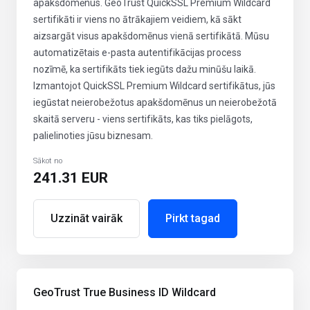
apakšdomēnus. GeoTrust QuickSSL Premium Wildcard
sertifikāti ir viens no ātrākajiem veidiem, kā sākt
aizsargāt visus apakšdomēnus vienā sertifikātā. Mūsu
automatizētais e-pasta autentifikācijas process
nozīmē, ka sertifikāts tiek iegūts dažu minūšu laikā.
Izmantojot QuickSSL Premium Wildcard sertifikātus, jūs
iegūstat neierobežotus apakšdomēnus un neierobežotā
skaitā serveru - viens sertifikāts, kas tiks pielāgots,
palielinoties jūsu biznesam.
Sākot no
241.31 EUR
Uzzināt vairāk
Pirkt tagad
GeoTrust True Business ID Wildcard