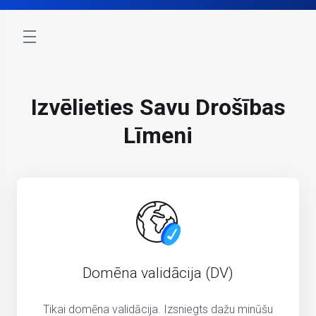
store.toggleNav
Izvēlieties Savu Drošības
Līmeni
Domēna validācija (DV)
Tikai domēna validācija. Izsniegts dažu minūšu