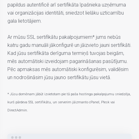
papildus autentificē arī sertifikāta īpašnieka uzņēmuma
vai organizācijas identitāti, sniedzot lielāku uzticamību
gala lietotājiem.
Ar mūsu SSL sertifikātu pakalpojumiem* jums nebūs
katru gadu manuāli jākonfigurē un jāizvieto jauni sertifikāti.
Kad jūsu sertifikāta derīguma termiņš tuvojas beigām,
mēs automātiski izveidojam pagarināšanas pasūtījumu.
Pēc apmaksas mēs automātiski konfigurēsim, validēsim
un nodrošināsim jūsu jauno sertifikātu jūsu vietā.
* Jūsu domēnam jābūt izvietotam pie tā paša hostinga pakalpojumu sniedzēja,
kurš pārdeva SSL sertifikātu, un serverim jāizmanto cPanel, Plesk vai
DirectAdmin.