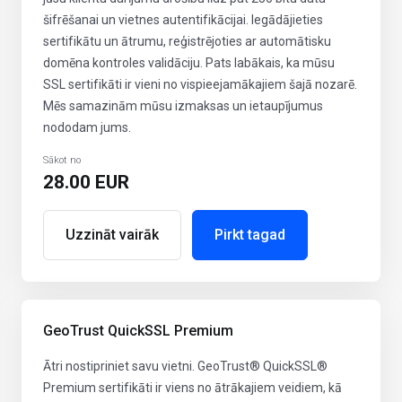
šifrēšanai un vietnes autentifikācijai. Iegādājieties
sertifikātu un ātrumu, reģistrējoties ar automātisku
domēna kontroles validāciju. Pats labākais, ka mūsu
SSL sertifikāti ir vieni no vispieejamākajiem šajā nozarē.
Mēs samazinām mūsu izmaksas un ietaupījumus
nododam jums.
Sākot no
28.00 EUR
Uzzināt vairāk
Pirkt tagad
GeoTrust QuickSSL Premium
Ātri nostipriniet savu vietni. GeoTrust® QuickSSL®
Premium sertifikāti ir viens no ātrākajiem veidiem, kā