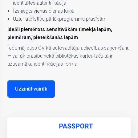
identitātes autentifikācija
Izsniegts vienas dienas laikā
Uztur atbilstību pārlūkprogrammu prasībām
Ideāli piemērots sensitīvākām tīmekļa lapām,
piemēram, pieteikšanās lapām
Iedomājieties OV kā autovadītāja apliecības saņemšanu
— vairāk prasību nekā bibliotēkas kartei, taču tā ir
uzticamāka identifikācijas forma.
Uzzināt vairāk