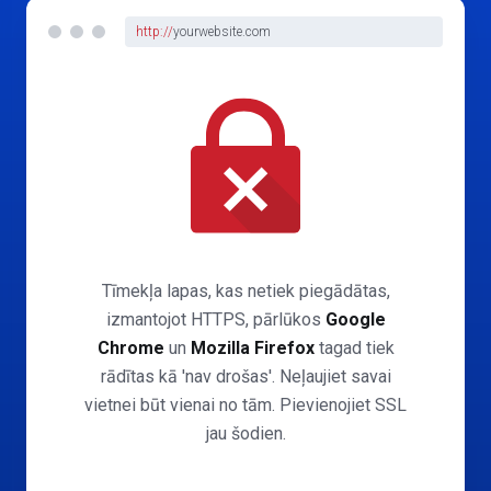
http://
yourwebsite.com
Tīmekļa lapas, kas netiek piegādātas,
izmantojot HTTPS, pārlūkos
Google
Chrome
un
Mozilla Firefox
tagad tiek
rādītas kā 'nav drošas'. Neļaujiet savai
vietnei būt vienai no tām. Pievienojiet SSL
jau šodien.