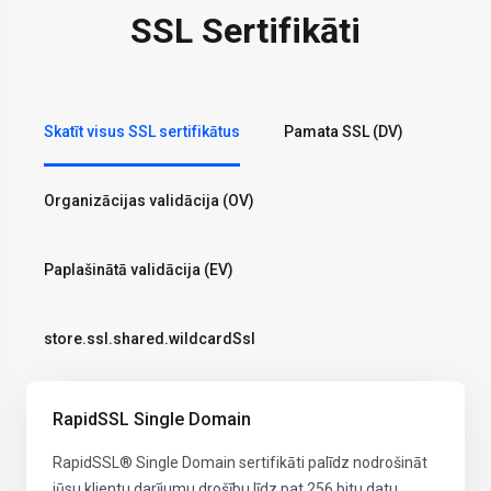
SSL Sertifikāti
Skatīt visus SSL sertifikātus
Pamata SSL (DV)
Organizācijas validācija (OV)
Paplašinātā validācija (EV)
store.ssl.shared.wildcardSsl
RapidSSL Single Domain
RapidSSL® Single Domain sertifikāti palīdz nodrošināt
jūsu klientu darījumu drošību līdz pat 256 bitu datu