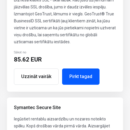
Biznesa klases SSL - tikai labāk. Kad jūsu uzņēmumam
jāizvēlas SSL drošība, jums ir daudz izvēles iespēju.
Izmantojot GeoTrust, lēmums ir viegls. GeoTrust® True
BusinessID SSL sertifikāti ļauj klientiem zināt, ka jūsu
vietne ir uzticama un ka jūs pietiekami nopietni uztverat
viņu drošību, lai saņemtu sertifikātu no globāli
uzticamas sertifikātu iestādes.
Sākot no
85.62 EUR
Uzzināt vairāk
Pirkt tagad
Symantec Secure Site
Iegūstiet rentablu aizsardzību un nozares noteikto
spēku. Kopš drošības vārda pirmā vārda. Aizsargājiet