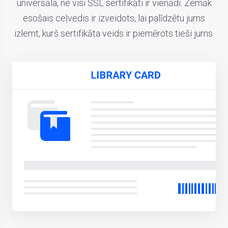
universāla, ne visi SSL sertifikāti ir vienādi. Zemāk
esošais ceļvedis ir izveidots, lai palīdzētu jums
izlemt, kurš sertifikāta veids ir piemērots tieši jums.