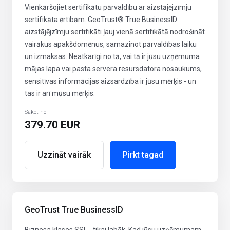
Vienkāršojiet sertifikātu pārvaldību ar aizstājējzīmju
sertifikāta ērtībām. GeoTrust® True BusinessID
aizstājējzīmju sertifikāti ļauj vienā sertifikātā nodrošināt
vairākus apakšdomēnus, samazinot pārvaldības laiku
un izmaksas. Neatkarīgi no tā, vai tā ir jūsu uzņēmuma
mājas lapa vai pasta servera resursdatora nosaukums,
sensitīvas informācijas aizsardzība ir jūsu mērķis - un
tas ir arī mūsu mērķis.
Sākot no
379.70 EUR
Uzzināt vairāk
Pirkt tagad
GeoTrust True BusinessID