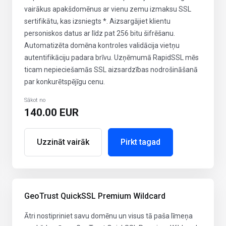
vairākus apakšdomēnus ar vienu zemu izmaksu SSL
sertifikātu, kas izsniegts *. Aizsargājiet klientu
personiskos datus ar līdz pat 256 bitu šifrēšanu.
Automatizēta domēna kontroles validācija vietņu
autentifikāciju padara brīvu. Uzņēmumā RapidSSL mēs
ticam nepieciešamās SSL aizsardzības nodrošināšanā
par konkurētspējīgu cenu.
Sākot no
140.00 EUR
Uzzināt vairāk
Pirkt tagad
GeoTrust QuickSSL Premium Wildcard
Ātri nostipriniet savu domēnu un visus tā paša līmeņa