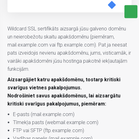
Wildcard SSL sertifikāts aizsargā jūsu galveno domēnu
un neierobežotu skaitu apakšdomēnu (piemēram,
mail.example.com vai ftp.example.com). Pat ja neesat
pats izveidojis nevienu apakšdomēnu, jums, visticamāk, ir
vairāki apakšdomēni jūsu hostinga pakotnē iekļautajām
funkcijām.
Aizsargājiet katru apakšdomēnu, tostarp kritiski
svarīgus vietnes pakalpojumus.
Nodrošiniet savus apakšdomēnus, lai aizsargātu
kritiski svarīgus pakalpojumus, piemēram:
E-pasts (mail.example.com)
Tīmekļa pasts (webmail.example.com)
FTP vai SFTP (ftp.example.com)
Vadības panelis (mail.example.com)