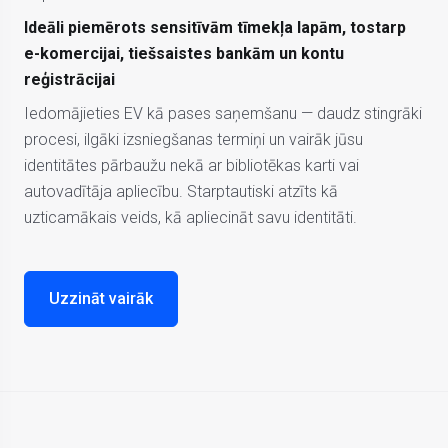
Ideāli piemērots sensitīvām tīmekļa lapām, tostarp
e-komercijai, tiešsaistes bankām un kontu
reģistrācijai
Iedomājieties EV kā pases saņemšanu — daudz stingrāki
procesi, ilgāki izsniegšanas termiņi un vairāk jūsu
identitātes pārbaužu nekā ar bibliotēkas karti vai
autovadītāja apliecību. Starptautiski atzīts kā
uzticamākais veids, kā apliecināt savu identitāti.
Uzzināt vairāk