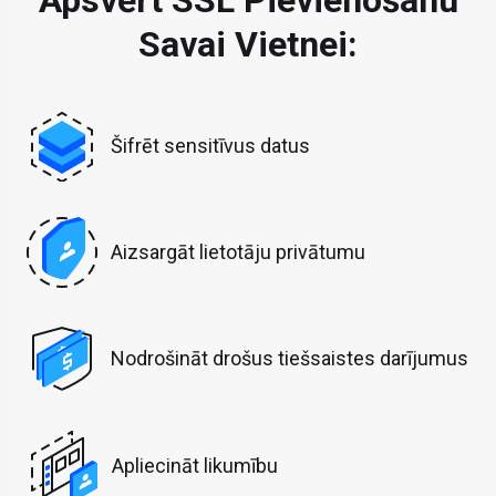
Apsvērt SSL Pievienošanu
Savai Vietnei:
Šifrēt sensitīvus datus
Aizsargāt lietotāju privātumu
Nodrošināt drošus tiešsaistes darījumus
Apliecināt likumību