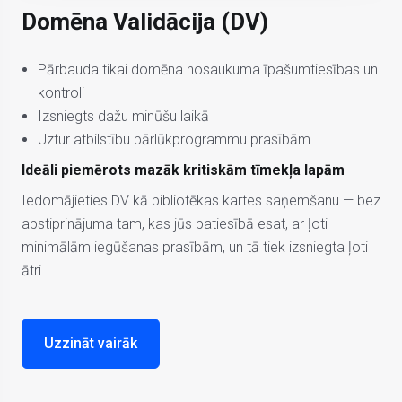
Domēna Validācija (DV)
Pārbauda tikai domēna nosaukuma īpašumtiesības un
kontroli
Izsniegts dažu minūšu laikā
Uztur atbilstību pārlūkprogrammu prasībām
Ideāli piemērots mazāk kritiskām tīmekļa lapām
Iedomājieties DV kā bibliotēkas kartes saņemšanu — bez
apstiprinājuma tam, kas jūs patiesībā esat, ar ļoti
minimālām iegūšanas prasībām, un tā tiek izsniegta ļoti
ātri.
Uzzināt vairāk