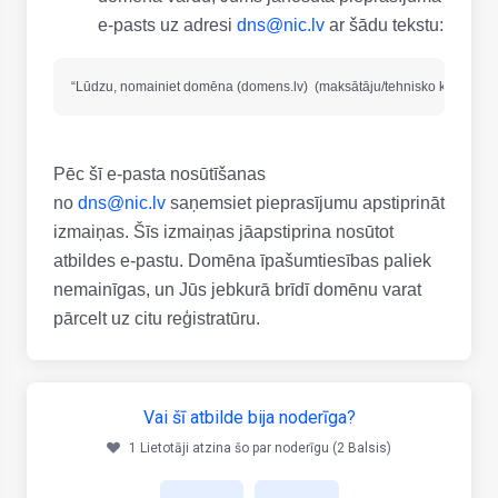
e-pasts uz adresi
dns@nic.lv
ar šādu tekstu:
Pēc šī e-pasta nosūtīšanas
no
dns@nic.lv
saņemsiet pieprasījumu apstiprināt
izmaiņas. Šīs izmaiņas jāapstiprina nosūtot
atbildes e-pastu. Domēna īpašumtiesības paliek
nemainīgas, un Jūs jebkurā brīdī domēnu varat
pārcelt uz citu reģistratūru.
Vai šī atbilde bija noderīga?
1 Lietotāji atzina šo par noderīgu (2 Balsis)