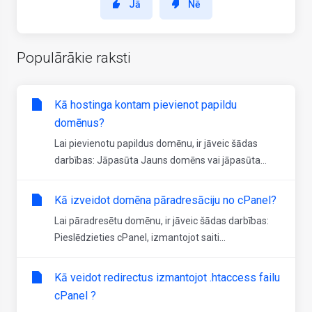
Jā
Nē
Populārākie raksti
Kā hostinga kontam pievienot papildu
domēnus?
Lai pievienotu papildus domēnu, ir jāveic šādas
darbības: Jāpasūta Jauns domēns vai jāpasūta...
Kā izveidot domēna pāradresāciju no cPanel?
Lai pāradresētu domēnu, ir jāveic šādas darbības:
Pieslēdzieties cPanel, izmantojot saiti...
Kā veidot redirectus izmantojot .htaccess failu
cPanel ?