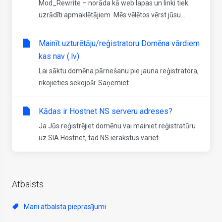
Mod_Rewrite – norāda kā web lapas un linki tiek
uzrādīti apmaklētājiem. Mēs vēlētos vērst jūsu...
Mainīt uzturētāju/reģistratoru Domēna vārdiem
kas nav (.lv)
Lai sāktu domēna pārnešanu pie jauna reģistratora,
rikojieties sekojoši: Saņemiet...
Kādas ir Hostnet NS serveru adreses?
Ja Jūs reģistrējiet domēnu vai mainiet reģistratūru
uz SIA Hostnet, tad NS ierakstus variet...
Atbalsts
Mani atbalsta pieprasījumi