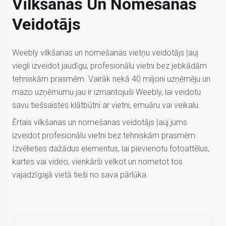
Vilkšanas Un Nomešanas
Veidotājs
Weebly vilkšanas un nomešanas vietņu veidotājs ļauj
viegli izveidot jaudīgu, profesionālu vietni bez jebkādām
tehniskām prasmēm. Vairāk nekā 40 miljoni uzņēmēju un
mazo uzņēmumu jau ir izmantojuši Weebly, lai veidotu
savu tiešsaistes klātbūtni ar vietni, emuāru vai veikalu.
Ērtais vilkšanas un nomešanas veidotājs ļauj jums
izveidot profesionālu vietni bez tehniskām prasmēm.
Izvēlieties dažādus elementus, lai pievienotu fotoattēlus,
kartes vai video, vienkārši velkot un nometot tos
vajadzīgajā vietā tieši no sava pārlūka.