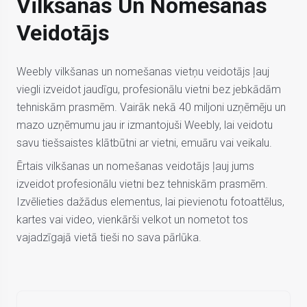
Vilkšanas Un Nomešanas
Veidotājs
Weebly vilkšanas un nomešanas vietņu veidotājs ļauj
viegli izveidot jaudīgu, profesionālu vietni bez jebkādām
tehniskām prasmēm. Vairāk nekā 40 miljoni uzņēmēju un
mazo uzņēmumu jau ir izmantojuši Weebly, lai veidotu
savu tiešsaistes klātbūtni ar vietni, emuāru vai veikalu.
Ērtais vilkšanas un nomešanas veidotājs ļauj jums
izveidot profesionālu vietni bez tehniskām prasmēm.
Izvēlieties dažādus elementus, lai pievienotu fotoattēlus,
kartes vai video, vienkārši velkot un nometot tos
vajadzīgajā vietā tieši no sava pārlūka.