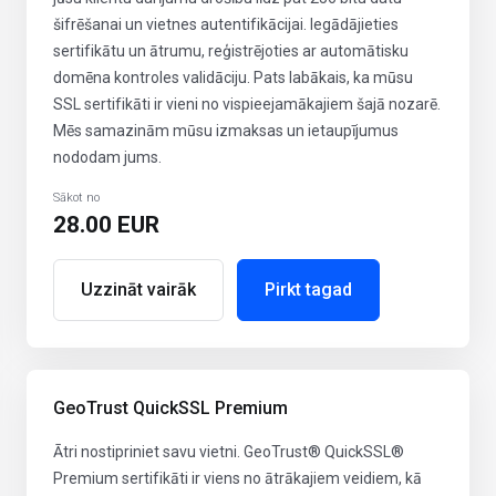
šifrēšanai un vietnes autentifikācijai. Iegādājieties
sertifikātu un ātrumu, reģistrējoties ar automātisku
domēna kontroles validāciju. Pats labākais, ka mūsu
SSL sertifikāti ir vieni no vispieejamākajiem šajā nozarē.
Mēs samazinām mūsu izmaksas un ietaupījumus
nododam jums.
Sākot no
28.00 EUR
Uzzināt vairāk
Pirkt tagad
GeoTrust QuickSSL Premium
Ātri nostipriniet savu vietni. GeoTrust® QuickSSL®
Premium sertifikāti ir viens no ātrākajiem veidiem, kā