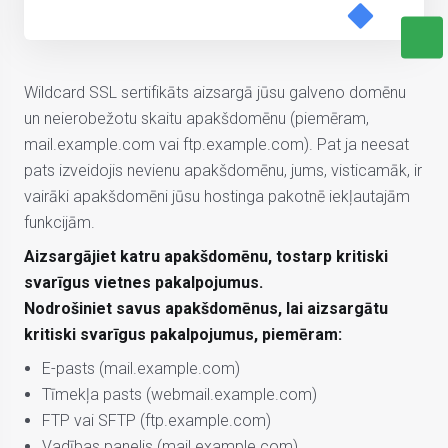
Wildcard SSL sertifikāts aizsargā jūsu galveno domēnu
un neierobežotu skaitu apakšdomēnu (piemēram,
mail.example.com vai ftp.example.com). Pat ja neesat
pats izveidojis nevienu apakšdomēnu, jums, visticamāk, ir
vairāki apakšdomēni jūsu hostinga pakotnē iekļautajām
funkcijām.
Aizsargājiet katru apakšdomēnu, tostarp kritiski
svarīgus vietnes pakalpojumus.
Nodrošiniet savus apakšdomēnus, lai aizsargātu
kritiski svarīgus pakalpojumus, piemēram:
E-pasts (mail.example.com)
Tīmekļa pasts (webmail.example.com)
FTP vai SFTP (ftp.example.com)
Vadības panelis (mail.example.com)