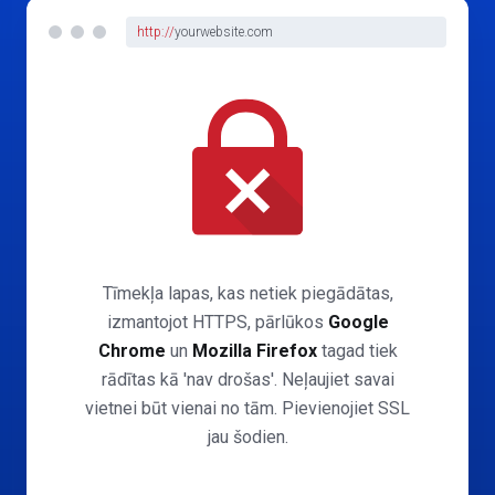
http://
yourwebsite.com
Tīmekļa lapas, kas netiek piegādātas,
izmantojot HTTPS, pārlūkos
Google
Chrome
un
Mozilla Firefox
tagad tiek
rādītas kā 'nav drošas'. Neļaujiet savai
vietnei būt vienai no tām. Pievienojiet SSL
jau šodien.