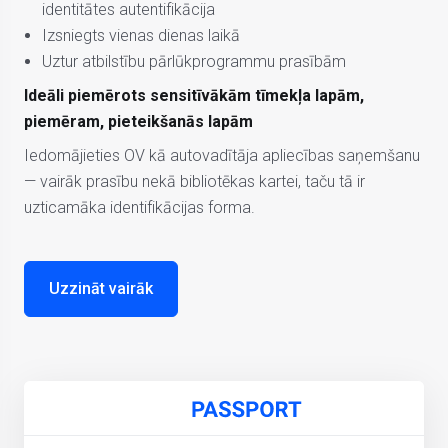
identitātes autentifikācija
Izsniegts vienas dienas laikā
Uztur atbilstību pārlūkprogrammu prasībām
Ideāli piemērots sensitīvākām tīmekļa lapām,
piemēram, pieteikšanās lapām
Iedomājieties OV kā autovadītāja apliecības saņemšanu
— vairāk prasību nekā bibliotēkas kartei, taču tā ir
uzticamāka identifikācijas forma.
Uzzināt vairāk