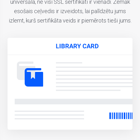
universāla, ne visi SSL sertifikāti ir vienādi. Zemāk
esošais ceļvedis ir izveidots, lai palīdzētu jums
izlemt, kurš sertifikāta veids ir piemērots tieši jums.