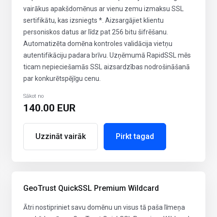
vairākus apakšdomēnus ar vienu zemu izmaksu SSL
sertifikātu, kas izsniegts *. Aizsargājiet klientu
personiskos datus ar līdz pat 256 bitu šifrēšanu.
Automatizēta domēna kontroles validācija vietņu
autentifikāciju padara brīvu. Uzņēmumā RapidSSL mēs
ticam nepieciešamās SSL aizsardzības nodrošināšanā
par konkurētspējīgu cenu.
Sākot no
140.00 EUR
Uzzināt vairāk
Pirkt tagad
GeoTrust QuickSSL Premium Wildcard
Ātri nostipriniet savu domēnu un visus tā paša līmeņa