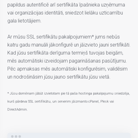
papildus autentificē arī sertifikāta īpašnieka uzņēmuma
vai organizācijas identitāti, sniedzot lielāku uzticamību
gala lietotājiem.
Ar mūsu SSL sertifikātu pakalpojumiem* jums nebūs
katru gadu manuāli jākonfigurē un jāizvieto jauni sertifikāti.
Kad jūsu sertifikāta derīguma termiņš tuvojas beigām,
mēs automātiski izveidojam pagarināšanas pasūtījumu.
Pēc apmaksas mēs automātiski konfigurēsim, validēsim
un nodrošināsim jūsu jauno sertifikātu jūsu vietā.
* Jūsu domēnam jābūt izvietotam pie tā paša hostinga pakalpojumu sniedzēja,
kurš pārdeva SSL sertifikātu, un serverim jāizmanto cPanel, Plesk vai
DirectAdmin.