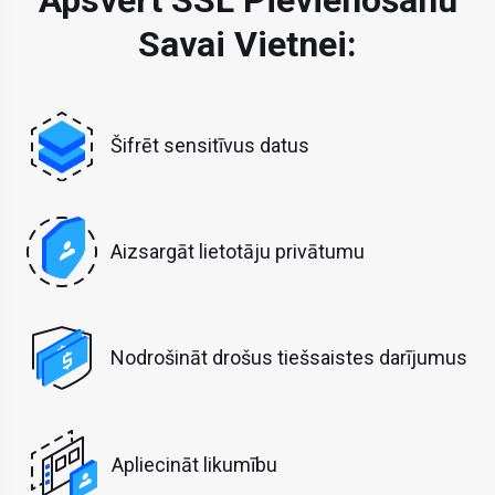
Apsvērt SSL Pievienošanu
Savai Vietnei:
Šifrēt sensitīvus datus
Aizsargāt lietotāju privātumu
Nodrošināt drošus tiešsaistes darījumus
Apliecināt likumību