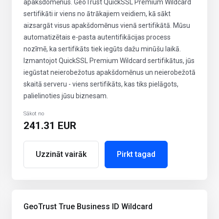
apakšdomēnus. GeoTrust QuickSSL Premium Wildcard
sertifikāti ir viens no ātrākajiem veidiem, kā sākt
aizsargāt visus apakšdomēnus vienā sertifikātā. Mūsu
automatizētais e-pasta autentifikācijas process
nozīmē, ka sertifikāts tiek iegūts dažu minūšu laikā.
Izmantojot QuickSSL Premium Wildcard sertifikātus, jūs
iegūstat neierobežotus apakšdomēnus un neierobežotā
skaitā serveru - viens sertifikāts, kas tiks pielāgots,
palielinoties jūsu biznesam.
Sākot no
241.31 EUR
Uzzināt vairāk
Pirkt tagad
GeoTrust True Business ID Wildcard