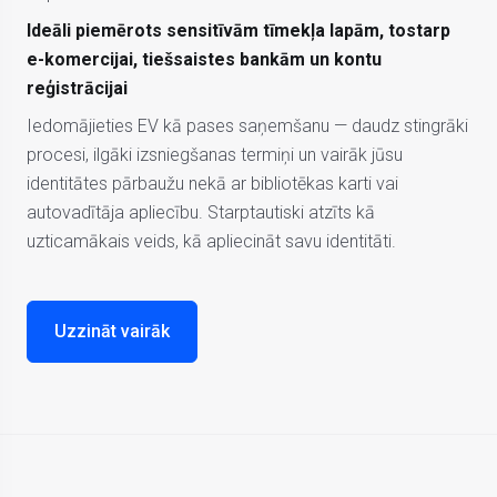
Ideāli piemērots sensitīvām tīmekļa lapām, tostarp
e-komercijai, tiešsaistes bankām un kontu
reģistrācijai
Iedomājieties EV kā pases saņemšanu — daudz stingrāki
procesi, ilgāki izsniegšanas termiņi un vairāk jūsu
identitātes pārbaužu nekā ar bibliotēkas karti vai
autovadītāja apliecību. Starptautiski atzīts kā
uzticamākais veids, kā apliecināt savu identitāti.
Uzzināt vairāk