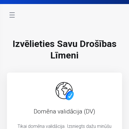
store.toggleNav
Izvēlieties Savu Drošības
Līmeni
Domēna validācija (DV)
Tikai domēna validācija. Izsniegts dažu minūšu