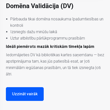
Domēna Validācija (DV)
Pārbauda tikai domēna nosaukuma īpašumtiesības un
kontroli
Izsniegts dažu minūšu laikā
Uztur atbilstību pārlūkprogrammu prasībām
Ideāli piemērots mazāk kritiskām tīmekļa lapām
Iedomājieties DV kā bibliotēkas kartes saņemšanu — bez
apstiprinājuma tam, kas jūs patiesībā esat, ar ļoti
minimālām iegūšanas prasībām, un tā tiek izsniegta ļoti
ātri.
Uzzināt vairāk