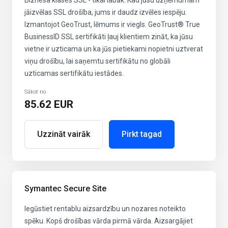
Biznesa klases SSL - tikai labāk. Kad jūsu uzņēmumam
jāizvēlas SSL drošība, jums ir daudz izvēles iespēju.
Izmantojot GeoTrust, lēmums ir viegls. GeoTrust® True
BusinessID SSL sertifikāti ļauj klientiem zināt, ka jūsu
vietne ir uzticama un ka jūs pietiekami nopietni uztverat
viņu drošību, lai saņemtu sertifikātu no globāli
uzticamas sertifikātu iestādes.
Sākot no
85.62 EUR
Uzzināt vairāk
Pirkt tagad
Symantec Secure Site
Iegūstiet rentablu aizsardzību un nozares noteikto
spēku. Kopš drošības vārda pirmā vārda. Aizsargājiet