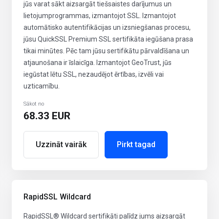
jūs varat sākt aizsargāt tiešsaistes darījumus un
lietojumprogrammas, izmantojot SSL. Izmantojot
automātisko autentifikācijas un izsniegšanas procesu,
jūsu QuickSSL Premium SSL sertifikāta iegūšana prasa
tikai minūtes. Pēc tam jūsu sertifikātu pārvaldīšana un
atjaunošana ir īslaicīga. Izmantojot GeoTrust, jūs
iegūstat lētu SSL, nezaudējot ērtības, izvēli vai
uzticamību.
Sākot no
68.33 EUR
Uzzināt vairāk
Pirkt tagad
RapidSSL Wildcard
RapidSSL® Wildcard sertifikāti palīdz jums aizsargāt