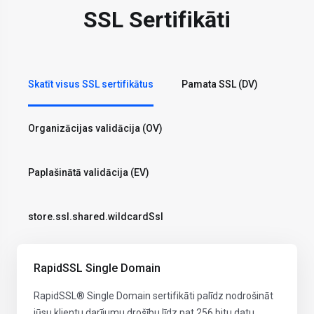
SSL Sertifikāti
Skatīt visus SSL sertifikātus
Pamata SSL (DV)
Organizācijas validācija (OV)
Paplašinātā validācija (EV)
store.ssl.shared.wildcardSsl
RapidSSL Single Domain
RapidSSL® Single Domain sertifikāti palīdz nodrošināt
jūsu klientu darījumu drošību līdz pat 256 bitu datu