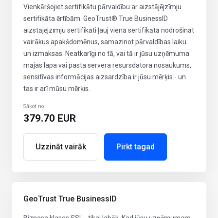
Vienkāršojiet sertifikātu pārvaldību ar aizstājējzīmju
sertifikāta ērtībām. GeoTrust® True BusinessID
aizstājējzīmju sertifikāti ļauj vienā sertifikātā nodrošināt
vairākus apakšdomēnus, samazinot pārvaldības laiku
un izmaksas. Neatkarīgi no tā, vai tā ir jūsu uzņēmuma
mājas lapa vai pasta servera resursdatora nosaukums,
sensitīvas informācijas aizsardzība ir jūsu mērķis - un
tas ir arī mūsu mērķis.
Sākot no
379.70 EUR
Uzzināt vairāk
Pirkt tagad
GeoTrust True BusinessID