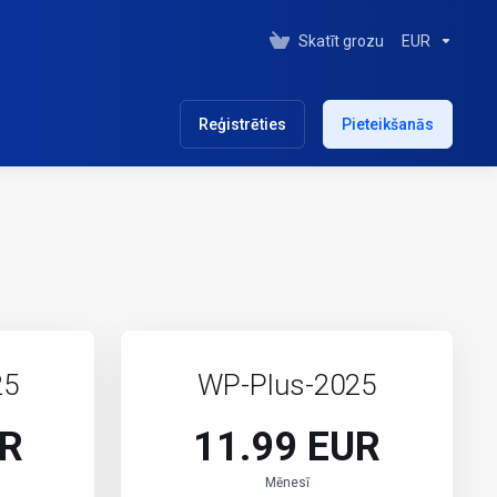
Skatīt grozu
EUR
Reģistrēties
Pieteikšanās
25
WP-Plus-2025
UR
11.99 EUR
Mēnesī