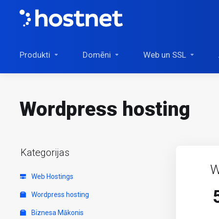
Produkti
Domēni
Web un SSL
Wordpress hosting
Kategorijas
W
Web Hostings
Wordpress hosting
Biznesa Mākonis