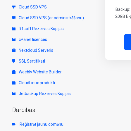
Cloud SSD VPS
Backup: 
20GB E-p
Cloud SSD VPS (ar administrēšanu)
R1soft Rezerves Kopijas
cPanel licences
Nextcloud Serveris
SSL Sertifikāti
Weebly Website Builder
CloudLinux produkti
Jetbackup Rezerves Kopijas
Darbības
Reģistrēt jaunu domēnu