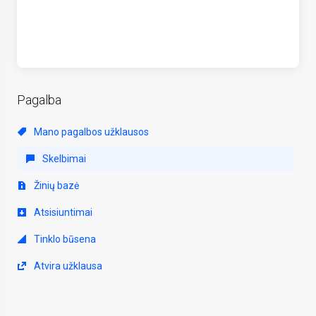
Pagalba
Mano pagalbos užklausos
Skelbimai
Žinių bazė
Atsisiuntimai
Tinklo būsena
Atvira užklausa