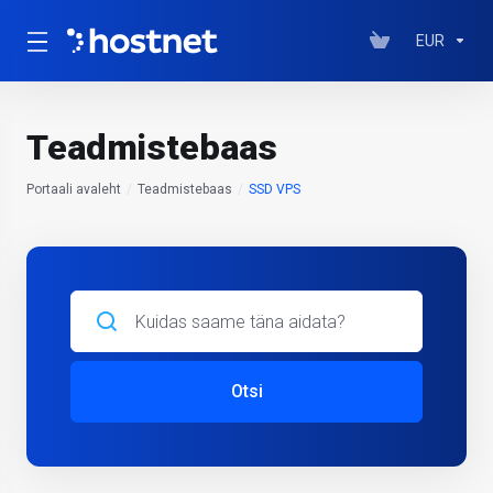
EUR
Teadmistebaas
Portaali avaleht
Teadmistebaas
SSD VPS
Otsi