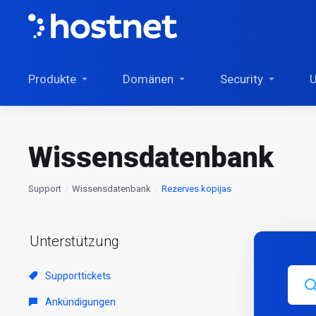
Produkte
Domänen
Security
U
Wissensdatenbank
Support
Wissensdatenbank
Rezerves kopijas
Unterstützung
Supporttickets
Ankündigungen