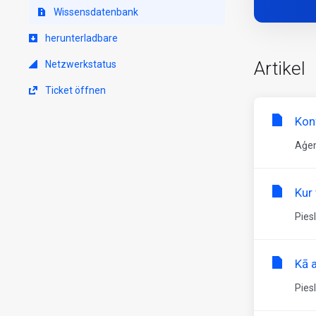
Wissensdatenbank
herunterladbare
Artikel
Netzwerkstatus
Ticket öffnen
Kon
Aģen
Kur 
Pies
Kā 
Pies