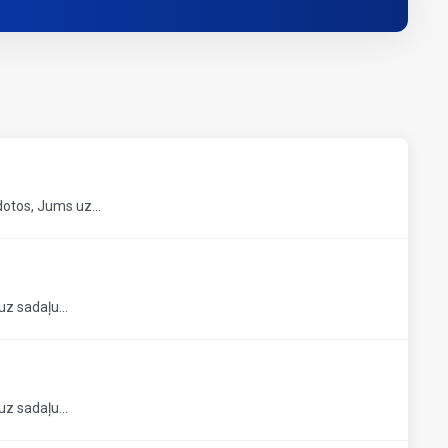
dotos, Jums uz...
uz sadaļu...
uz sadaļu...