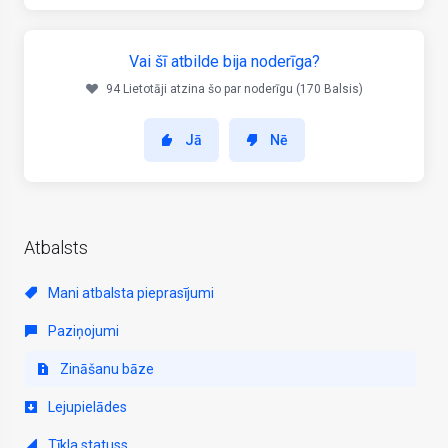
Vai šī atbilde bija noderīga?
94 Lietotāji atzina šo par noderīgu (170 Balsis)
Jā
Nē
Atbalsts
Mani atbalsta pieprasījumi
Paziņojumi
Zināšanu bāze
Lejupielādes
Tīkla statuss