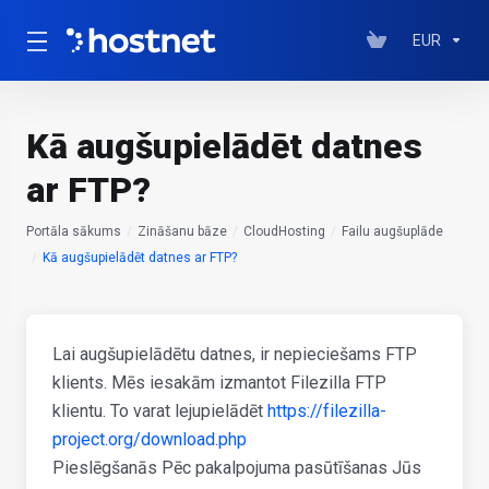
EUR
Kā augšupielādēt datnes
ar FTP?
Portāla sākums
Zināšanu bāze
CloudHosting
Failu augšuplāde
Kā augšupielādēt datnes ar FTP?
Lai augšupielādētu datnes, ir nepieciešams FTP
klients. Mēs iesakām izmantot Filezilla FTP
klientu. To varat lejupielādēt
https://filezilla-
project.org/download.php
Pieslēgšanās Pēc pakalpojuma pasūtīšanas Jūs