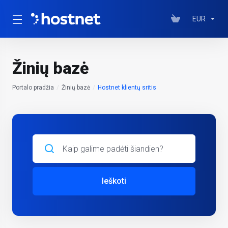
EUR
Žinių bazė
Portalo pradžia
Žinių bazė
Hostnet klientų sritis
Ieškoti