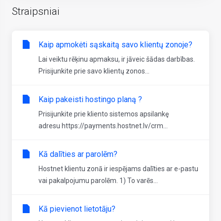
Straipsniai
Kaip apmokėti sąskaitą savo klientų zonoje?
​Lai veiktu rēķinu apmaksu, ir jāveic šādas darbības.
Prisijunkite prie savo klientų zonos...
Kaip pakeisti hostingo planą ?
Prisijunkite prie kliento sistemos apsilankę
adresu https://payments.hostnet.lv/crm...
Kā dalīties ar parolēm?
Hostnet klientu zonā ir iespējams dalīties ar e-pastu
vai pakalpojumu parolēm. 1) To varēs...
Kā pievienot lietotāju?