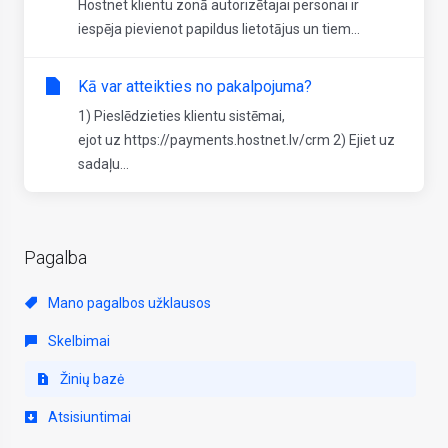
Hostnet klientu zonā autorizētajai personai ir
iespēja pievienot papildus lietotājus un tiem...
Kā var atteikties no pakalpojuma?
1) Pieslēdzieties klientu sistēmai,
ejot uz https://payments.hostnet.lv/crm 2) Ejiet uz
sadaļu...
Pagalba
Mano pagalbos užklausos
Skelbimai
Žinių bazė
Atsisiuntimai