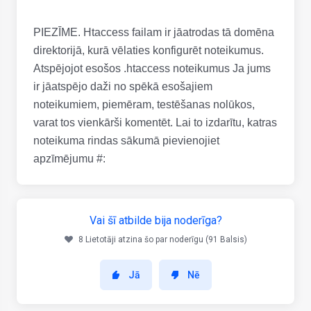
PIEZĪME. Htaccess failam ir jāatrodas tā domēna
direktorijā, kurā vēlaties konfigurēt noteikumus.
Atspējojot esošos .htaccess noteikumus Ja jums
ir jāatspējo daži no spēkā esošajiem
noteikumiem, piemēram, testēšanas nolūkos,
varat tos vienkārši komentēt. Lai to izdarītu, katras
noteikuma rindas sākumā pievienojiet
apzīmējumu #:
Vai šī atbilde bija noderīga?
8 Lietotāji atzina šo par noderīgu (91 Balsis)
Jā
Nē