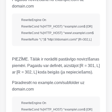
domain.com
        RewriteEngine On

        RewriteCond %{HTTP_HOST} ^example\.com$ [OR] 

        RewriteCond %{HTTP_HOST} ^www\.example\.com$ 

PIEZĪME. Tālāk ir norādīti pastāvīgo novirzīšanas
piemēri. Pagaidu var definēt, aizstājot [R = 301, L]
ar [R = 302, L] koda beigās (ja nepieciešams).
Pāradresēt no example.com/subfolder uz
domain.com
        RewriteEngine On

        RewriteCond %{HTTP_HOST} ^example\.com$ [OR] 
