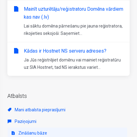
Mainīt uzturētāju/reģistratoru Domēna vārdiem
kas nav (.lv)
Lai sāktu domēna pārnešanu pie jauna reģistratora,
rikojieties sekojoši: Saņemiet...
Kādas ir Hostnet NS serveru adreses?
Ja Jūs reģistrējiet domēnu vai mainiet reģistratūru
uz SIA Hostnet, tad NS ierakstus variet...
Atbalsts
Mani atbalsta pieprasījumi
Paziņojumi
Zināšanu bāze