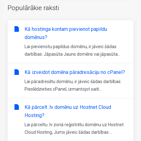
Populārākie raksti
Kā hostinga kontam pievienot papildu
domēnus?
Lai pievienotu papildus domēnu, ir jāveic šādas
darbības: Jāpasūta Jauns domēns vai jāpasūta...
Kā izveidot domēna pāradresāciju no cPanel?
Lai pāradresētu domēnu, ir jāveic šādas darbības:
Pieslēdzieties cPanel, izmantojot saiti...
Kā pārcelt .lv domēnu uz Hostnet Cloud
Hosting?
Lai pārceltu .lv zonā reģistrētu domēnu uz Hostnet
Cloud Hosting, Jums jāveic šādas darbības:...