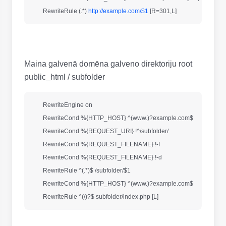
        RewriteRule (.*) 
http://example.com/$1
Maina galvenā domēna galveno direktoriju root
public_html / subfolder
        RewriteEngine on 

        RewriteCond %{HTTP_HOST} ^(www.)?example.com$ 

        RewriteCond %{REQUEST_URI} !^/subfolder/ 

        RewriteCond %{REQUEST_FILENAME} !-f 

        RewriteCond %{REQUEST_FILENAME} !-d 

        RewriteRule ^(.*)$ /subfolder/$1 

        RewriteCond %{HTTP_HOST} ^(www.)?example.com$ 
