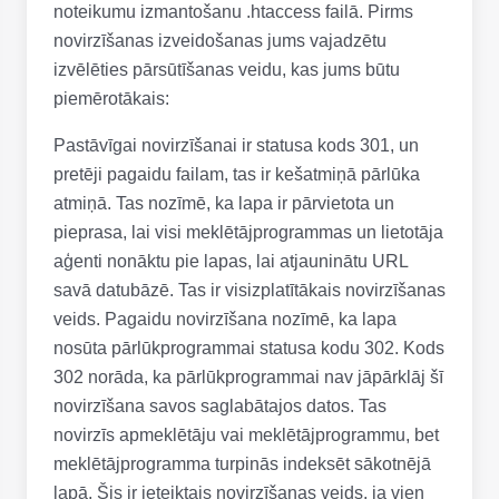
noteikumu izmantošanu .htaccess failā. Pirms
novirzīšanas izveidošanas jums vajadzētu
izvēlēties pārsūtīšanas veidu, kas jums būtu
piemērotākais:
Pastāvīgai novirzīšanai ir statusa kods 301, un
pretēji pagaidu failam, tas ir kešatmiņā pārlūka
atmiņā. Tas nozīmē, ka lapa ir pārvietota un
pieprasa, lai visi meklētājprogrammas un lietotāja
aģenti nonāktu pie lapas, lai atjauninātu URL
savā datubāzē. Tas ir visizplatītākais novirzīšanas
veids. Pagaidu novirzīšana nozīmē, ka lapa
nosūta pārlūkprogrammai statusa kodu 302. Kods
302 norāda, ka pārlūkprogrammai nav jāpārklāj šī
novirzīšana savos saglabātajos datos. Tas
novirzīs apmeklētāju vai meklētājprogrammu, bet
meklētājprogramma turpinās indeksēt sākotnējā
lapā. Šis ir ieteiktais novirzīšanas veids, ja vien