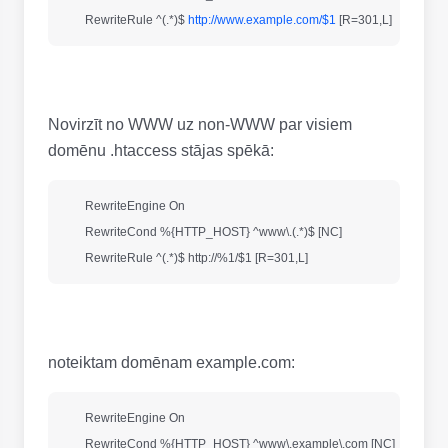
        RewriteRule ^(.*)$ 
http://www.example.com/$1
Novirzīt no WWW uz non-WWW par visiem
domēnu .htaccess stājas spēkā:
        RewriteEngine On

        RewriteCond %{HTTP_HOST} ^www\.(.*)$ [NC] 

        RewriteRule ^(.*)$ 
http://%1/$1
noteiktam domēnam example.com:
        RewriteEngine On 

        RewriteCond %{HTTP_HOST} ^www\.example\.com [NC] 
