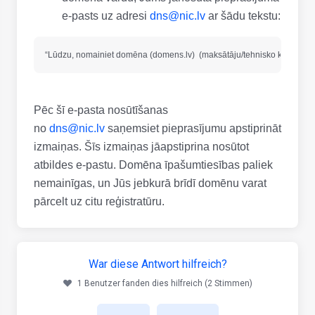
e-pasts uz adresi
dns@nic.lv
ar šādu tekstu:
Pēc šī e-pasta nosūtīšanas
no
dns@nic.lv
saņemsiet pieprasījumu apstiprināt
izmaiņas. Šīs izmaiņas jāapstiprina nosūtot
atbildes e-pastu. Domēna īpašumtiesības paliek
nemainīgas, un Jūs jebkurā brīdī domēnu varat
pārcelt uz citu reģistratūru.
War diese Antwort hilfreich?
1 Benutzer fanden dies hilfreich (2 Stimmen)