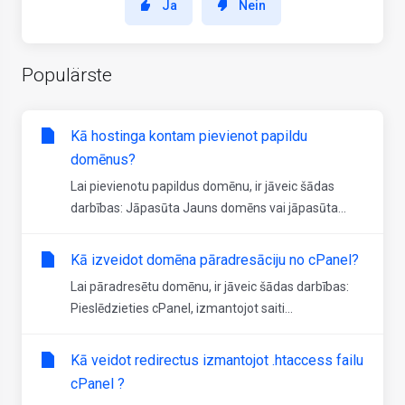
Ja
Nein
Populärste
Kā hostinga kontam pievienot papildu
domēnus?
Lai pievienotu papildus domēnu, ir jāveic šādas
darbības: Jāpasūta Jauns domēns vai jāpasūta...
Kā izveidot domēna pāradresāciju no cPanel?
Lai pāradresētu domēnu, ir jāveic šādas darbības:
Pieslēdzieties cPanel, izmantojot saiti...
Kā veidot redirectus izmantojot .htaccess failu
cPanel ?