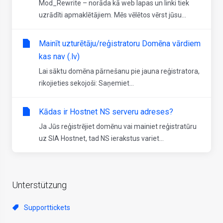
Mod_Rewrite – norāda kā web lapas un linki tiek
uzrādīti apmaklētājiem. Mēs vēlētos vērst jūsu...
Mainīt uzturētāju/reģistratoru Domēna vārdiem
kas nav (.lv)
Lai sāktu domēna pārnešanu pie jauna reģistratora,
rikojieties sekojoši: Saņemiet...
Kādas ir Hostnet NS serveru adreses?
Ja Jūs reģistrējiet domēnu vai mainiet reģistratūru
uz SIA Hostnet, tad NS ierakstus variet...
Unterstützung
Supporttickets