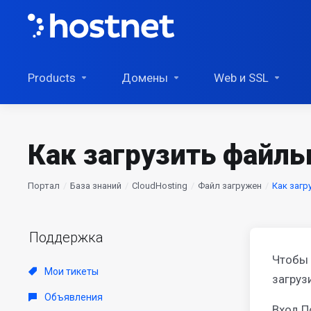
Products
Домены
Web и SSL
Как загрузить файл
Портал
База знаний
CloudHosting
Файл загружен
Как загр
Поддержка
Чтобы 
Мои тикеты
загруз
Объявления
Вход П