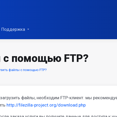
Поддержка
ы с помощью FTP?
узить файлы с помощью FTP?
загрузить файлы, необходим FTP-клиент. мы рекомендуем
ить
http://filezilla-project.org/download.php
осле заказа услуги вы получите данные для доступа к уч