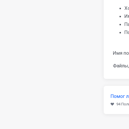
Х
И
П
П
Имя по
Файлы,
Помог л
94 Пол