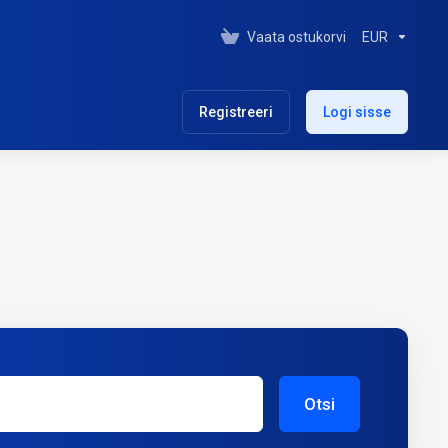
Vaata ostukorvi
EUR
Registreeri
Logi sisse
Otsi