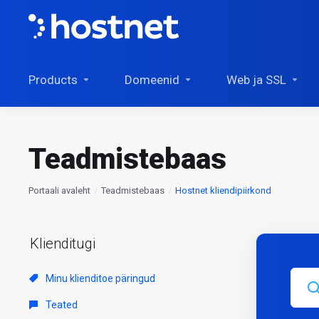
Products
Domeenid
Web ja SSL
Teadmistebaas
Portaali avaleht
Teadmistebaas
Hostnet kliendipiirkond
Klienditugi
Minu klienditoe päringud
Teated