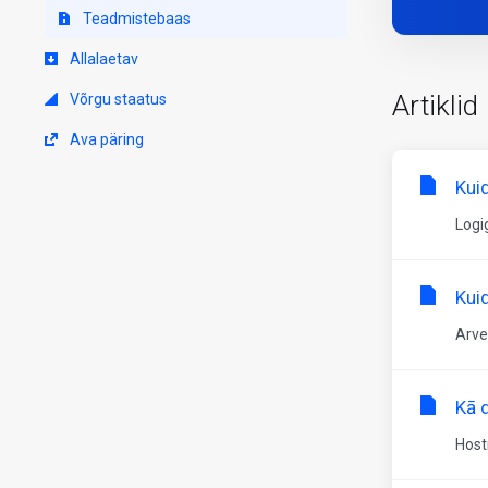
Teadmistebaas
Allalaetav
Artiklid
Võrgu staatus
Ava päring
Kui
Logi
Kui
Arve
Kā d
Host