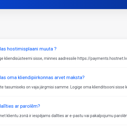
das hostimisplaani muuta ?
ge kliendisüsteemi sisse, minnes aadressile https://payments.hostnet.lv
das oma kliendipiirkonnas arvet maksta?
te tasumiseks on vaja järgmisi samme. Logige oma klienditsooni sisse k
alīties ar parolēm?
net klientu zonā ir iespējams dalīties ar e-pastu vai pakalpojumu parolēm.