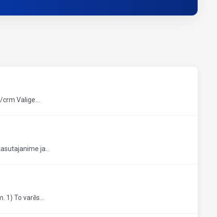
/crm Valige...
asutajanime ja...
 1) To varēs...