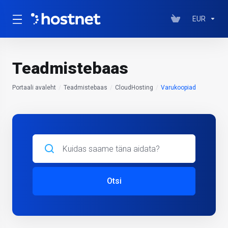
EUR
Teadmistebaas
Portaali avaleht
Teadmistebaas
CloudHosting
Varukoopiad
Otsi