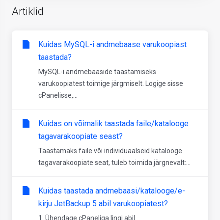
Artiklid
Kuidas MySQL-i andmebaase varukoopiast
taastada?
MySQL-i andmebaaside taastamiseks
varukoopiatest toimige järgmiselt. Logige sisse
cPanelisse,...
Kuidas on võimalik taastada faile/katalooge
tagavarakoopiate seast?
Taastamaks faile või individuaalseid katalooge
tagavarakoopiate seat, tuleb toimida järgnevalt:...
Kuidas taastada andmebaasi/katalooge/e-
kirju JetBackup 5 abil varukoopiatest?
1. Ühendage cPaneliga lingi abil