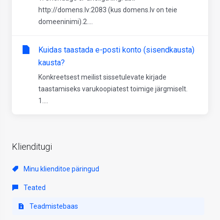
http://domens.lv:2083 (kus domens.lv on teie
domeeninimi).2....
Kuidas taastada e-posti konto (sisendkausta)
kausta?
Konkreetsest meilist sissetulevate kirjade
taastamiseks varukoopiatest toimige järgmiselt.
1....
Klienditugi
Minu klienditoe päringud
Teated
Teadmistebaas