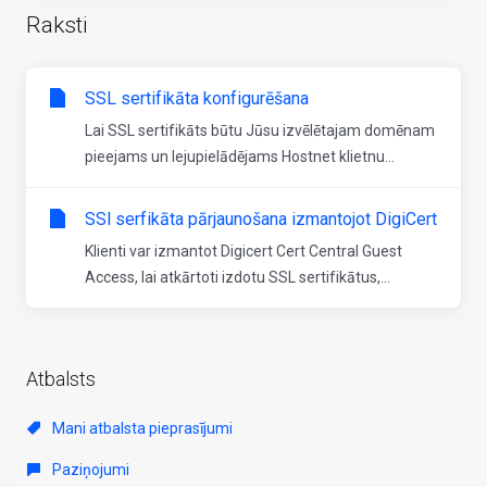
Raksti
SSL sertifikāta konfigurēšana
Lai SSL sertifikāts būtu Jūsu izvēlētajam domēnam
pieejams un lejupielādējams Hostnet klietnu...
SSl serfikāta pārjaunošana izmantojot DigiCert
Klienti var izmantot Digicert Cert Central Guest
Access, lai atkārtoti izdotu SSL sertifikātus,...
Atbalsts
Mani atbalsta pieprasījumi
Paziņojumi