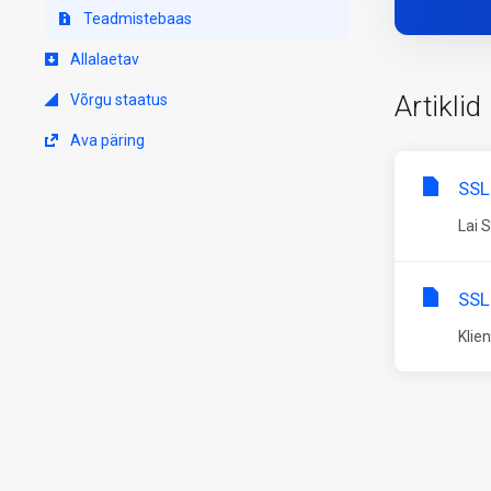
Teadmistebaas
Allalaetav
Artiklid
Võrgu staatus
Ava päring
SSL
Lai 
SSL-
Klie