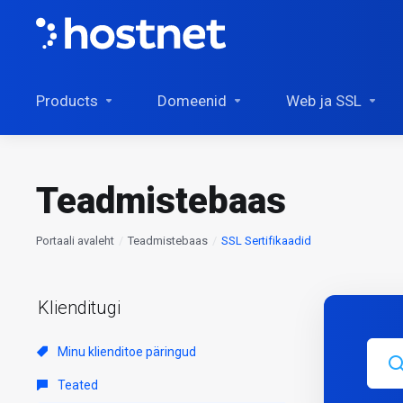
Products
Domeenid
Web ja SSL
Teadmistebaas
Portaali avaleht
Teadmistebaas
SSL Sertifikaadid
Klienditugi
Minu klienditoe päringud
Teated