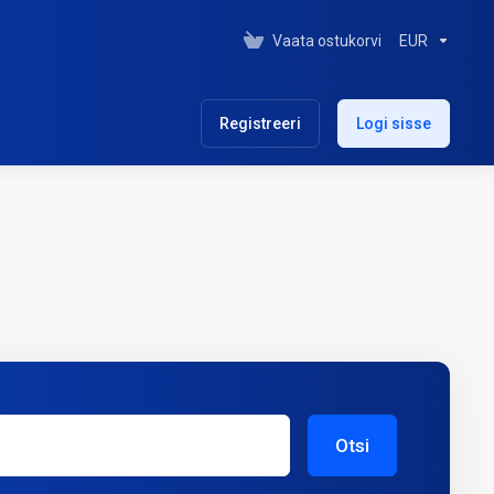
Vaata ostukorvi
EUR
Registreeri
Logi sisse
Otsi