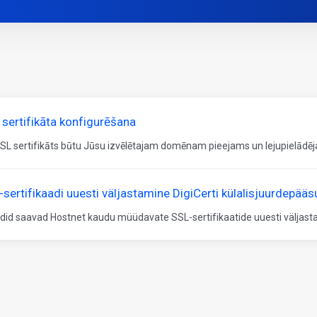
 sertifikāta konfigurēšana
SSL sertifikāts būtu Jūsu izvēlētajam domēnam pieejams un lejupielādēja
sertifikaadi uuesti väljastamine DigiCerti külalisjuurdepääsu
ndid saavad Hostnet kaudu müüdavate SSL-sertifikaatide uuesti väljast