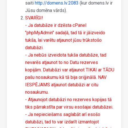
saiti
http://domens.lv:2083
(kur domens.lv ir
Jūsu domēna vārds).
SVARĪGI!
- Ja datubāze ir dzēsta cPanel
"phpMyAdmin" sadaļā, tad tā ir jāizveido
tukša, lai varētu atjaunot jūsu trūkstošo
datubāzi.
- Ja nebūs izveidota tukša datubāze, tad
nevarēs atjaunot to no Datu rezerves
kopijām. Datubāzi var atjaunot TIKAI ar TĀDU
pašu nosaukumu kā tā bija oriģinālā. NAV
IESPĒJAMS atjaunot datubāzi ar citu
nosaukumu.
- Atjaunojot datubāzi no rezerves kopijas tā
tiks pārrakstīta par virsu esošajai datubāzei.
- Ja nepieciešams saglabāt arī esošo
datubāzi, tad to var izdarīt izmantojot