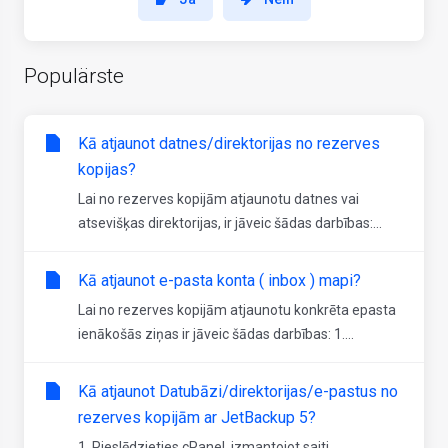
Populärste
Kā atjaunot datnes/direktorijas no rezerves
kopijas?
Lai no rezerves kopijām atjaunotu datnes vai
atsevišķas direktorijas, ir jāveic šādas darbības:...
Kā atjaunot e-pasta konta ( inbox ) mapi?
Lai no rezerves kopijām atjaunotu konkrēta epasta
ienākošās ziņas ir jāveic šādas darbības: 1....
Kā atjaunot Datubāzi/direktorijas/e-pastus no
rezerves kopijām ar JetBackup 5?
1. Pieslēdzieties cPanel, izmantojot saiti