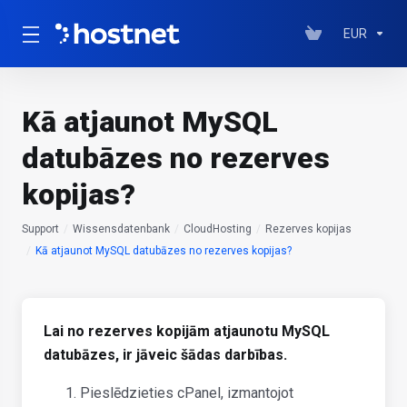
EUR
Kā atjaunot MySQL
datubāzes no rezerves
kopijas?
Support
Wissensdatenbank
CloudHosting
Rezerves kopijas
Kā atjaunot MySQL datubāzes no rezerves kopijas?
Lai no rezerves kopijām atjaunotu MySQL
datubāzes, ir jāveic šādas darbības.
Pieslēdzieties cPanel, izmantojot