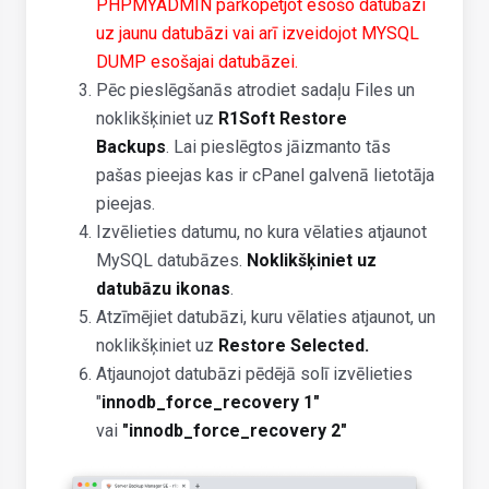
PHPMYADMIN pārkopētjot esošo datubāzi
uz jaunu datubāzi vai arī izveidojot MYSQL
DUMP esošajai datubāzei.
Pēc pieslēgšanās atrodiet sadaļu Files un
noklikšķiniet uz
R1Soft Restore
Backups
. Lai pieslēgtos jāizmanto tās
pašas pieejas kas ir cPanel galvenā lietotāja
pieejas.
Izvēlieties datumu, no kura vēlaties atjaunot
MySQL datubāzes.
Noklikšķiniet uz
datubāzu ikonas
.
Atzīmējiet datubāzi, kuru vēlaties atjaunot, un
noklikšķiniet uz
Restore Selected.
Atjaunojot datubāzi pēdējā solī izvēlieties
"
innodb_force_recovery 1"
vai
"innodb_force_recovery 2"