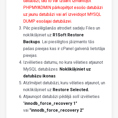
datubāzi, tad to var izdarīt izmantojot
PHPMYADMIN pārkopētjot esošo datubāzi
uz jaunu datubāzi vai arī izveidojot MYSQL
DUMP esošajai datubāzei.
Pēc pieslēgšanās atrodiet sadaļu Files un
noklikšķiniet uz
R1Soft Restore
Backups
. Lai pieslēgtos jāizmanto tās
pašas pieejas kas ir cPanel galvenā lietotāja
pieejas.
Izvēlieties datumu, no kura vēlaties atjaunot
MySQL datubāzes.
Noklikšķiniet uz
datubāzu ikonas
.
Atzīmējiet datubāzi, kuru vēlaties atjaunot, un
noklikšķiniet uz
Restore Selected.
Atjaunojot datubāzi pēdējā solī izvēlieties
"
innodb_force_recovery 1"
vai
"innodb_force_recovery 2"