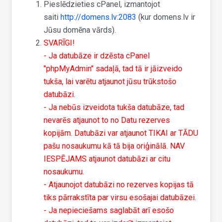
Pieslēdzieties cPanel, izmantojot
saiti
http://domens.lv:2083
(kur domens.lv ir
Jūsu domēna vārds).
SVARĪGI!
- Ja datubāze ir dzēsta cPanel
"phpMyAdmin" sadaļā, tad tā ir jāizveido
tukša, lai varētu atjaunot jūsu trūkstošo
datubāzi.
- Ja nebūs izveidota tukša datubāze, tad
nevarēs atjaunot to no Datu rezerves
kopijām. Datubāzi var atjaunot TIKAI ar TĀDU
pašu nosaukumu kā tā bija oriģinālā. NAV
IESPĒJAMS atjaunot datubāzi ar citu
nosaukumu.
- Atjaunojot datubāzi no rezerves kopijas tā
tiks pārrakstīta par virsu esošajai datubāzei.
- Ja nepieciešams saglabāt arī esošo