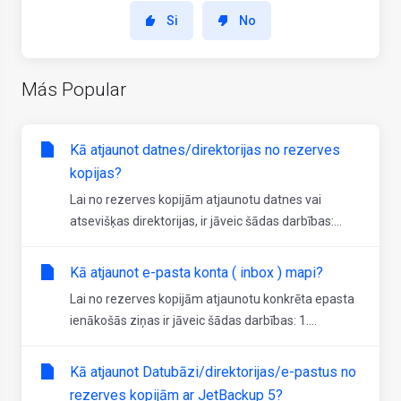
Si
No
Más Popular
Kā atjaunot datnes/direktorijas no rezerves
kopijas?
Lai no rezerves kopijām atjaunotu datnes vai
atsevišķas direktorijas, ir jāveic šādas darbības:...
Kā atjaunot e-pasta konta ( inbox ) mapi?
Lai no rezerves kopijām atjaunotu konkrēta epasta
ienākošās ziņas ir jāveic šādas darbības: 1....
Kā atjaunot Datubāzi/direktorijas/e-pastus no
rezerves kopijām ar JetBackup 5?