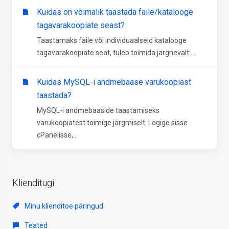
Kuidas on võimalik taastada faile/katalooge
tagavarakoopiate seast?
Taastamaks faile või individuaalseid katalooge
tagavarakoopiate seat, tuleb toimida järgnevalt:...
Kuidas MySQL-i andmebaase varukoopiast
taastada?
MySQL-i andmebaaside taastamiseks
varukoopiatest toimige järgmiselt. Logige sisse
cPanelisse,...
Klienditugi
Minu klienditoe päringud
Teated